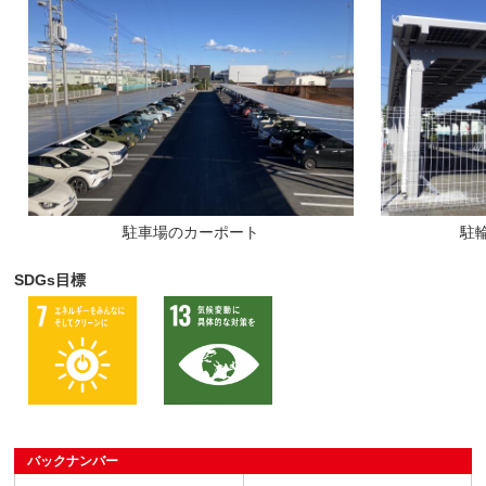
駐車場のカーポート
駐
SDGs目標
バックナンバー